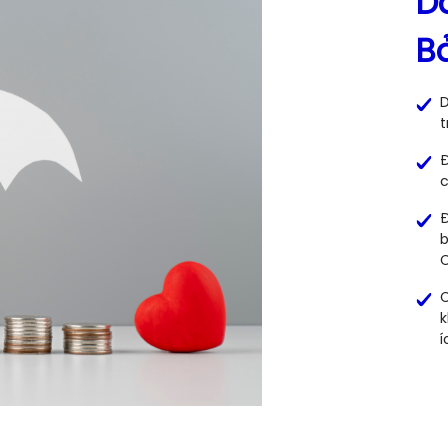
D
B
D
t
Đ
c
Đ
b
C
C
k
í