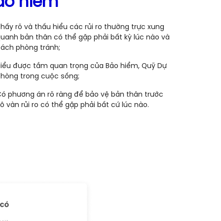
ảo hiểm
hấy rõ và thấu hiểu các rủi ro thường trực xung
uanh bản thân có thể gặp phải bất kỳ lúc nào và
ách phòng tránh;
iểu được tầm quan trọng của Bảo hiểm, Quỹ Dự
hòng trong cuộc sống;
ó phương án rõ ràng để bảo vệ bản thân trước
ô vàn rủi ro có thể gặp phải bất cứ lúc nào.