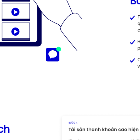
B
T
q
c
H
p
C
v
ch