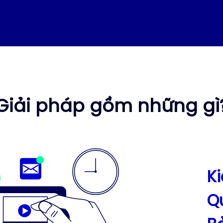
Giải pháp gồm những gì
K
Qu