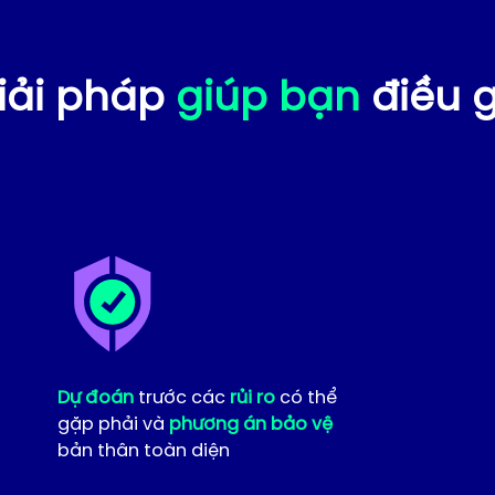
iải pháp
giúp bạn
điều g
Dự đoán
trước các
rủi ro
có thể
gặp phải và
phương án bảo vệ
bản thân toàn diện