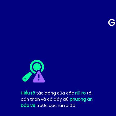
G
Hiểu rõ
tác động của các
rủi ro
tới
bản thân và có đầy đủ
phương án
bảo vệ
trước các rủi ro đó