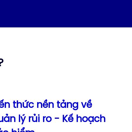
?
iến thức nền tảng về
ản lý rủi ro - Kế hoạch