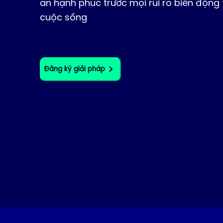
an hạnh phúc trước mọi rủi ro biến động
cuộc sống
Đăng ký giải pháp